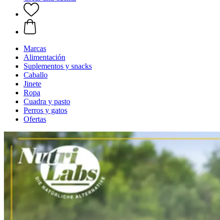
Marcas
Alimentación
Suplementos y snacks
Caballo
Jinete
Ropa
Cuadra y pasto
Perros y gatos
Ofertas