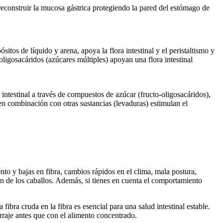
reconstruir la mucosa gástrica protegiendo la pared del estómago de
tos de líquido y arena, apoya la flora intestinal y el peristaltismo y
oligosacáridos (azúcares múltiples) apoyan una flora intestinal
a intestinal a través de compuestos de azúcar (fructo-oligosacáridos),
n combinación con otras sustancias (levaduras) estimulan el
to y bajas en fibra, cambios rápidos en el clima, mala postura,
ón de los caballos. Además, si tienes en cuenta el comportamiento
bra cruda en la fibra es esencial para una salud intestinal estable.
orraje antes que con el alimento concentrado.