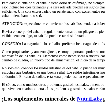
Para darse cuenta de si el caballo tiene dolor de estómago, no siempr
eso: incluso los ojos brillantes y la cara relajada pueden ser signos c
suficiente. Una cola encrespada o un pelaje sucio con excrementos pu
caballo tiene hambre o sed.
ATENCIÓN:
especialmente en invierno, los caballos tienden a beb
Revisa el cuerpo del caballo regularmente tomando un pliegue de piel en
visiblemente en algo, tu caballo puede estar deshidratado.
CONSEJO:
La mayoría de los caballos prefieren beber agua de un b
Como propietario/a y amazona/jinete, es muy importante poder reconoce
hidratación de los caballos. Elementos como heces secas o sueltas, c
cambio de cuadra, un nuevo tipo de alimentación, el inicio de la temp
No solo eso: conocer los ruidos intestinales del caballo puede ser muy 
escuchas que burbujea, es una buena señal. Los ruidos intestinales in
abdominal. En caso de cólico, esta zona puede resultar especialmente 
El cólico, como muchos otros problemas gastrointestinales, a menudo e
que viven en cuadras abiertas. Los problemas gastrointestinales varían 
¡Los suplementos minerales de
NutriLabs
p