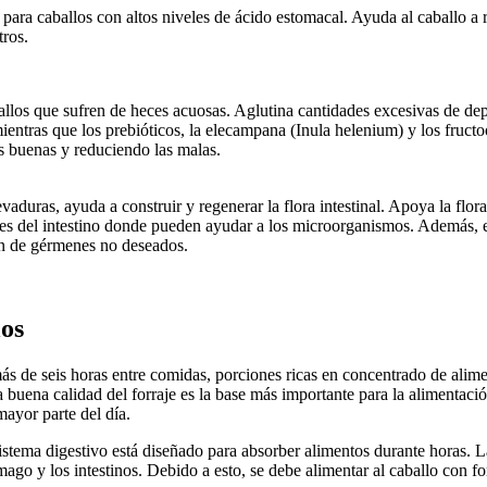
para caballos con altos niveles de ácido estomacal. Ayuda al caballo a 
ros.
los que sufren de heces acuosas. Aglutina cantidades excesivas de depósi
mientras que los prebióticos, la elecampana (Inula helenium) y los fructo
as buenas y reduciendo las malas.
evaduras, ayuda a construir y regenerar la flora intestinal. Apoya la flor
tes del intestino donde pueden ayudar a los microorganismos. Además, e
ón de gérmenes no deseados.
los
s de seis horas entre comidas, porciones ricas en concentrado de alimen
buena calidad del forraje es la base más importante para la alimentaci
mayor parte del día.
tema digestivo está diseñado para absorber alimentos durante horas. La fi
mago y los intestinos. Debido a esto, se debe alimentar al caballo con f