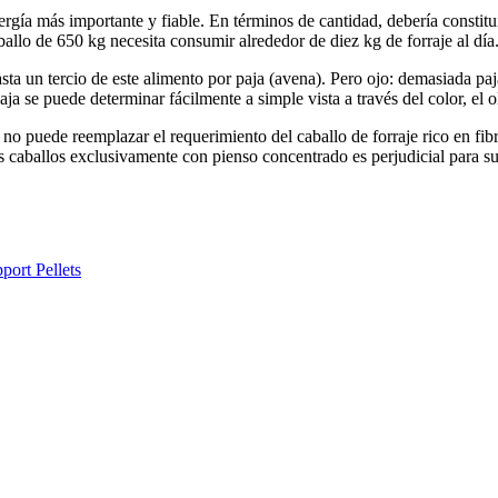
energía más importante y fiable. En términos de cantidad, debería constit
allo de 650 kg necesita consumir alrededor de diez kg de forraje al día.
asta un tercio de este alimento por paja (avena). Pero ojo: demasiada paj
ja se puede determinar fácilmente a simple vista a través del color, el ol
puede reemplazar el requerimiento del caballo de forraje rico en fibra.
s caballos exclusivamente con pienso concentrado es perjudicial para su
ort Pellets