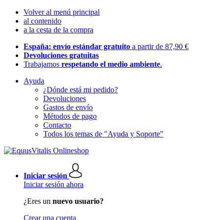
Volver al menú principal
al contenido
a la cesta de la compra
España: envío estándar gratuito
a partir de 87,90 €
Devoluciones gratuitas
Trabajamos
respetando el medio ambiente
.
Ayuda
¿Dónde está mi pedido?
Devoluciones
Gastos de envío
Métodos de pago
Contacto
Todos los temas de "Ayuda y Soporte"
Iniciar sesión
Iniciar sesión ahora
¿Eres un
nuevo usuario?
Crear una cuenta