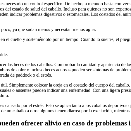
e es necesario un control específico. De hecho, a menudo basta con ver 
laros del estado de salud del caballo. Incluso para quienes no son expert
eden indicar problemas digestivos o estomacales. Los costados del anim
er poco, ya que sudan menos y necesitan menos agua.
 el cuello y sosteniéndolo por un tiempo. Cuando lo sueltes, el pliegue 
alde.
r las heces de los caballos. Comprobar la cantidad y apariencia de los
ambios de color o incluso heces acuosas pueden ser síntomas de problema
orada de paddock o el estrés.
útil. Simplemente colocar la oreja en el costado del cuerpo del caballo, 
usuales o ausentes pueden indicar una enfermedad. Con una ligera presi
dura.
s causado por el estrés. Esto se aplica tanto a los caballos deportivos
de un caballo a otro: algunos tienen diarrea por la excitación, mientras 
ueden ofrecer alivio en caso de problemas i