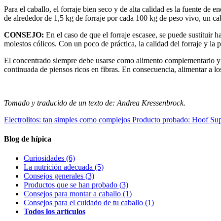
Para el caballo, el forraje bien seco y de alta calidad es la fuente de 
de alrededor de 1,5 kg de forraje por cada 100 kg de peso vivo, un cab
CONSEJO:
En el caso de que el forraje escasee, se puede sustituir h
molestos cólicos. Con un poco de práctica, la calidad del forraje y la pa
El concentrado siempre debe usarse como alimento complementario y no 
continuada de piensos ricos en fibras. En consecuencia, alimentar a lo
Tomado y traducido de un texto de: Andrea Kressenbrock.
Electrolitos: tan simples como complejos
Producto probado: Hoof Supp
Blog de hípica
Curiosidades
(6)
La nutrición adecuada
(5)
Consejos generales
(3)
Productos que se han probado
(3)
Consejos para montar a caballo
(1)
Consejos para el cuidado de tu caballo
(1)
Todos los artículos