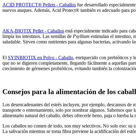
ACID PROTECT® Pellets - Caballos
fue desarrollado especialmente 
nuevos ataques. Además, Acid Protect® también es adecuado para pot
AKA-BIOTIX Pellet - Caballos
está especialmente indicado para cabal
limpia los intestinos. Las semillas de
Psyllium
estimulan el intestino, 
saludable. Sirven como nutrientes para algunas bacterias, activando l
El
SYINBIOTIX en Polvo - Caballo
, enriquecido con prebióticos y l
que no se digieren completamente, llegando fácilmente a aquellas par
crecimiento de gérmenes probióticos, evitando también la colonizaci
Consejos para la alimentación de los cabal
Los desencadenantes del estrés incluyen, por ejemplo, descansos de má
transporte o entrenamiento, solo por nombrar algunos. Sabemos que la 
alimentario natural del caballo, debes ofrecerle heno, paja o hierba la 
Los caballos no comen de todo, son muy selectivos. No solo eso: su sis
La salivación mientras se toma fibra previene la acidificación del estó