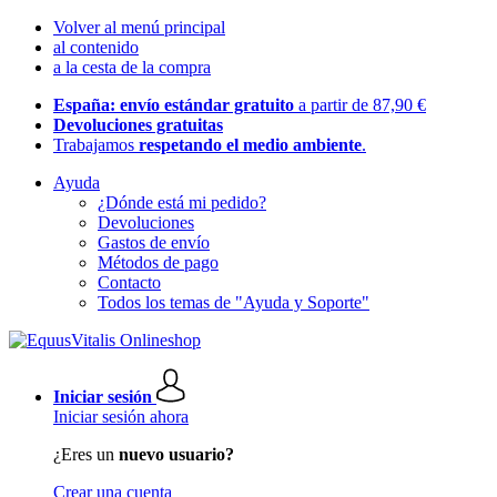
Volver al menú principal
al contenido
a la cesta de la compra
España: envío estándar gratuito
a partir de 87,90 €
Devoluciones gratuitas
Trabajamos
respetando el medio ambiente
.
Ayuda
¿Dónde está mi pedido?
Devoluciones
Gastos de envío
Métodos de pago
Contacto
Todos los temas de "Ayuda y Soporte"
Iniciar sesión
Iniciar sesión ahora
¿Eres un
nuevo usuario?
Crear una cuenta