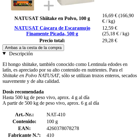
16,69 €
(166,90
NATUSAT Shiitake en Polvo, 100 g
€ / kg)
NATUSAT Cáscara de Escaramujo
12,59 €
Finamente Picada, 500 g
(25,18 € / kg)
Precio total:
29,28 €
Ambas a la cesta de la compra
Descripción
El hongo shiitake, también conocido como Lentinula edodes en
latín, es apreciado por su alto contenido en nutrientes. Para el
Shiitake en Polvo NATUSAT
, sólo se utilizan trozos enteros, secados
suavemente y de alta calidad.
Dosis recomendada
Hasta 500 kg de peso vivo, aprox. 4 g al día
A partir de 500 kg de peso vivo, aprox. 6 g al día
Art.-Nr.:
NAT-410
Contenido:
100 g
EAN:
4260378078278
Fabricante N.º:
410