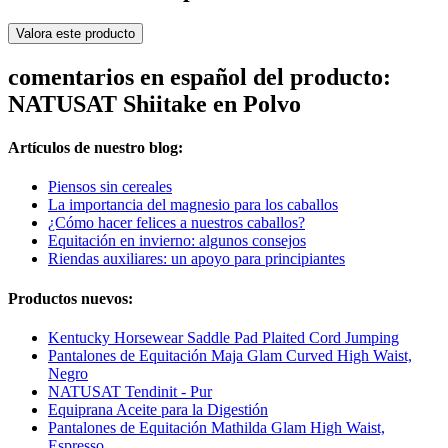
Valora este producto
comentarios en español del producto:
NATUSAT Shiitake en Polvo
Artículos de nuestro blog:
Piensos sin cereales
La importancia del magnesio para los caballos
¿Cómo hacer felices a nuestros caballos?
Equitación en invierno: algunos consejos
Riendas auxiliares: un apoyo para principiantes
Productos nuevos:
Kentucky Horsewear Saddle Pad Plaited Cord Jumping
Pantalones de Equitación Maja Glam Curved High Waist,
Negro
NATUSAT Tendinit - Pur
Equiprana Aceite para la Digestión
Pantalones de Equitación Mathilda Glam High Waist,
Espresso