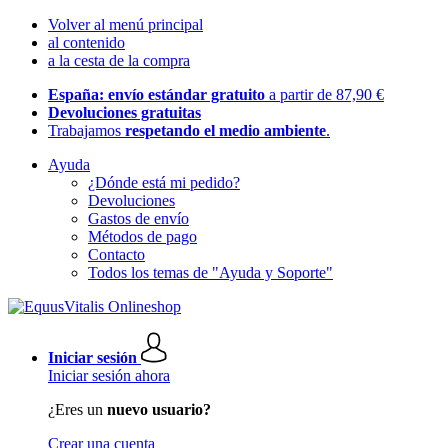
Volver al menú principal
al contenido
a la cesta de la compra
España: envío estándar gratuito
a partir de 87,90 €
Devoluciones gratuitas
Trabajamos
respetando el medio ambiente
.
Ayuda
¿Dónde está mi pedido?
Devoluciones
Gastos de envío
Métodos de pago
Contacto
Todos los temas de "Ayuda y Soporte"
Iniciar sesión
Iniciar sesión ahora
¿Eres un
nuevo usuario?
Crear una cuenta