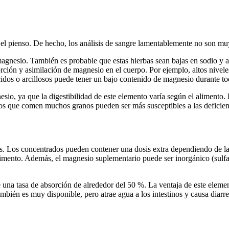
r el pienso. De hecho, los análisis de sangre lamentablemente no son muy
agnesio. También es probable que estas hierbas sean bajas en sodio y a
rción y asimilación de magnesio en el cuerpo. Por ejemplo, altos niveles
cidos o arcillosos puede tener un bajo contenido de magnesio durante to
sio, ya que la digestibilidad de este elemento varía según el alimento. L
los que comen muchos granos pueden ser más susceptibles a las deficien
s. Los concentrados pueden contener una dosis extra dependiendo de la c
 alimento. Además, el magnesio suplementario puede ser inorgánico (sul
 una tasa de absorción de alrededor del 50 %. La ventaja de este elemen
ambién es muy disponible, pero atrae agua a los intestinos y causa diarr