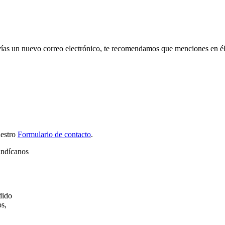
vías un nuevo correo electrónico, te recomendamos que menciones en él
uestro
Formulario de contacto
.
indícanos
dido
os,