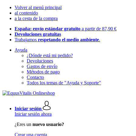
Volver al menú principal
al contenido
a la cesta de la compra
España: envío estándar gratuito
a partir de 87,90 €
Devoluciones gratuitas
Trabajamos
respetando el medio ambiente
.
Ayuda
¿Dónde está mi pedido?
Devoluciones
Gastos de envío
Métodos de pago
Contacto
Todos los temas de "Ayuda y Soporte"
Iniciar sesión
Iniciar sesión ahora
¿Eres un
nuevo usuario?
Crear una cuenta