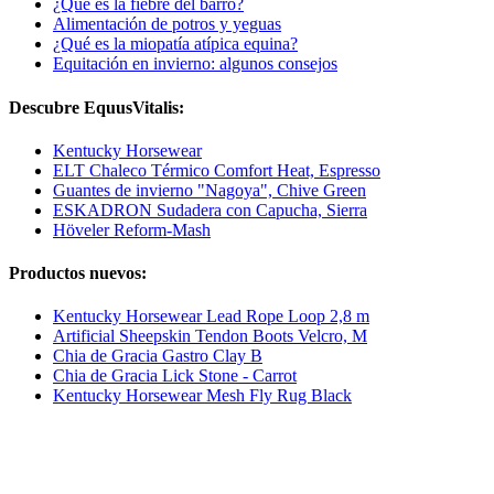
¿Qué es la fiebre del barro?
Alimentación de potros y yeguas
¿Qué es la miopatía atípica equina?
Equitación en invierno: algunos consejos
Descubre EquusVitalis:
Kentucky Horsewear
ELT Chaleco Térmico Comfort Heat, Espresso
Guantes de invierno "Nagoya", Chive Green
ESKADRON Sudadera con Capucha, Sierra
Höveler Reform-Mash
Productos nuevos:
Kentucky Horsewear Lead Rope Loop 2,8 m
Artificial Sheepskin Tendon Boots Velcro, M
Chia de Gracia Gastro Clay B
Chia de Gracia Lick Stone - Carrot
Kentucky Horsewear Mesh Fly Rug Black