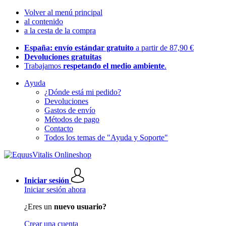
Volver al menú principal
al contenido
a la cesta de la compra
España: envío estándar gratuito
a partir de 87,90 €
Devoluciones gratuitas
Trabajamos
respetando el medio ambiente
.
Ayuda
¿Dónde está mi pedido?
Devoluciones
Gastos de envío
Métodos de pago
Contacto
Todos los temas de "Ayuda y Soporte"
Iniciar sesión
Iniciar sesión ahora
¿Eres un
nuevo usuario?
Crear una cuenta