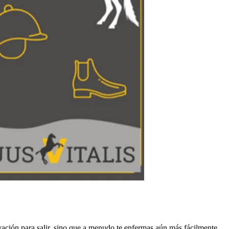
ivación para salir, sino que a menudo te enfermas aún más fácilmente