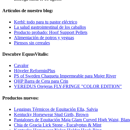
Artículos de nuestro blog:
Kerbl: todo para tu pastor eléctrico
La salud gastrointestinal de los caballos
Producto probado: Hoof Support Pellets
Alimentación de potros y yeguas
Piensos sin cereales
Descubre EquusVitalis:
Cavalor
Höveler ReforminPlus
PS of Sweden Chaqueta Impermeable para Mujer River
QHP Barra de Cera para Crin
VEREDUS Orejeras FLY-FRINGE "COLOR EDITION"
Productos nuevos:
Leggings Térmicos de Equitación Ella, Salvia
Kentucky Horsewear Stud Girth, Brown
Pantalones de Equitación Maja Glam Curved High Waist, Blan
Chia de Gracia Lick Stone - Eucalyptus & Mint