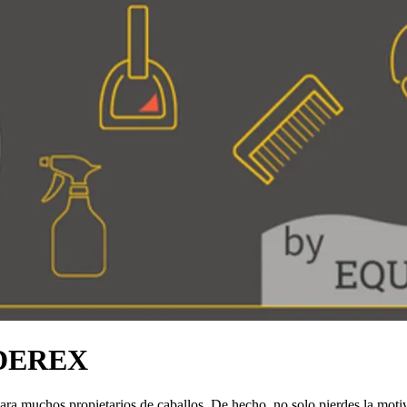
UDEREX
para muchos propietarios de caballos. De hecho, no solo pierdes la mot