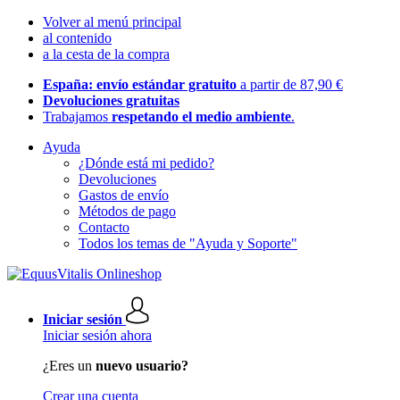
Volver al menú principal
al contenido
a la cesta de la compra
España: envío estándar gratuito
a partir de 87,90 €
Devoluciones gratuitas
Trabajamos
respetando el medio ambiente
.
Ayuda
¿Dónde está mi pedido?
Devoluciones
Gastos de envío
Métodos de pago
Contacto
Todos los temas de "Ayuda y Soporte"
Iniciar sesión
Iniciar sesión ahora
¿Eres un
nuevo usuario?
Crear una cuenta