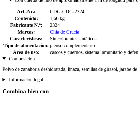
Con cuerda de lino de aproximadamente 1 m de longitud para s
Art.-Nr.:
CDG-CDG-2324
Contenido:
1,60 kg
Fabricante N.º:
2324
Marcas:
Chia de Gracia
Características:
Sin colorantes sintéticos
Tipo de alimentación:
pienso complementario
Área de uso:
cascos y cuernos, sistema inmunitario y defens
Composición
Polvo de zanahoria deshidratada, linaza, semillas de girasol, jarabe de
Información legal
Combina bien con