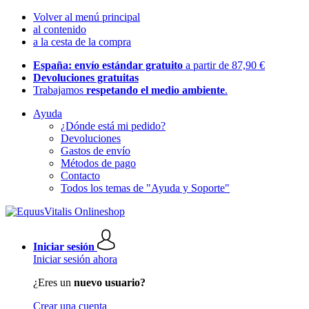
Volver al menú principal
al contenido
a la cesta de la compra
España: envío estándar gratuito
a partir de 87,90 €
Devoluciones gratuitas
Trabajamos
respetando el medio ambiente
.
Ayuda
¿Dónde está mi pedido?
Devoluciones
Gastos de envío
Métodos de pago
Contacto
Todos los temas de "Ayuda y Soporte"
Iniciar sesión
Iniciar sesión ahora
¿Eres un
nuevo usuario?
Crear una cuenta