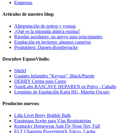
Empresas
Artículos de nuestro blog:
Alimentación de potros y yeguas
¿Qué es la miopatía atípica equina?
Riendas auxiliares: un apoyo para principiantes
Equitación en invierno: algunos consejos
Produkttest: Damen-Bomberjacke
Descubre EquusVitalis:
Stiefel
Guantes Infantiles "Keysoe", Black/Purple
DERBY Crema para Cuero
NutriLabs RASCAVE HEPAREN en Polvo - Caballo
Leggings de Equitación Katja HG, Marrón Oscuro
Productos nuevos:
Lilla Livet Berry Bubble Bath
Equiprana Aceite para Vías Respiratorias
Kentucky Horsewear Anti Fly Nose Net, Full
ELT Chaqueta Powerstretch Tokyo, Caoba