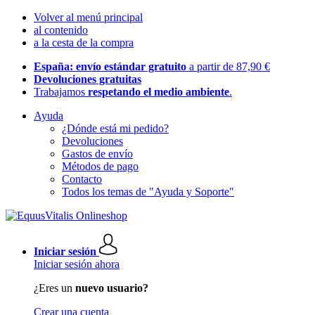
Volver al menú principal
al contenido
a la cesta de la compra
España: envío estándar gratuito
a partir de 87,90 €
Devoluciones gratuitas
Trabajamos
respetando el medio ambiente
.
Ayuda
¿Dónde está mi pedido?
Devoluciones
Gastos de envío
Métodos de pago
Contacto
Todos los temas de "Ayuda y Soporte"
Iniciar sesión
Iniciar sesión ahora
¿Eres un
nuevo usuario?
Crear una cuenta