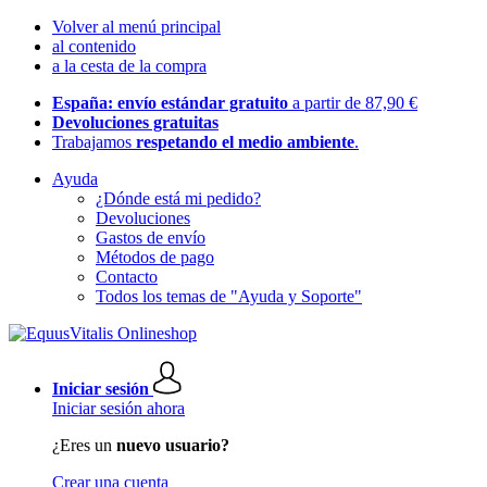
Volver al menú principal
al contenido
a la cesta de la compra
España: envío estándar gratuito
a partir de 87,90 €
Devoluciones gratuitas
Trabajamos
respetando el medio ambiente
.
Ayuda
¿Dónde está mi pedido?
Devoluciones
Gastos de envío
Métodos de pago
Contacto
Todos los temas de "Ayuda y Soporte"
Iniciar sesión
Iniciar sesión ahora
¿Eres un
nuevo usuario?
Crear una cuenta