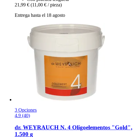
21,99 €
(11,00 € / pieza)
Entrega hasta el 18 agosto
3 Opciones
4.9 (40)
dr. WEYRAUCH
N. 4 Oligoelementos "Gold",
1.500 g