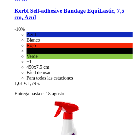
Kerbl
Self-​adhesive Bandage EquiLastic, 7,5
cm, Azul
-10%
Azul
Blanco
Rojo
Negro
Verde
+1
450x7,5 cm
Fácil de usar
Para todas las estaciones
1,61 €
1,79 €
Entrega hasta el 18 agosto