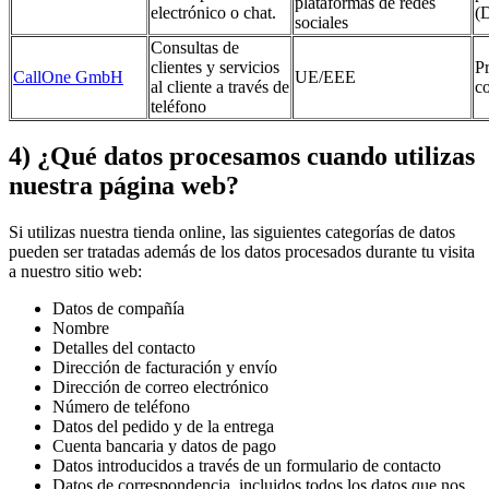
plataformas de redes
electrónico o chat.
(
sociales
Consultas de
clientes y servicios
P
CallOne GmbH
UE/EEE
al cliente a través de
c
teléfono
4) ¿Qué datos procesamos cuando utilizas
nuestra página web?
Si utilizas nuestra tienda online, las siguientes categorías de datos
pueden ser tratadas además de los datos procesados durante tu visita
a nuestro sitio web:
Datos de compañía
Nombre
Detalles del contacto
Dirección de facturación y envío
Dirección de correo electrónico
Número de teléfono
Datos del pedido y de la entrega
Cuenta bancaria y datos de pago
Datos introducidos a través de un formulario de contacto
Datos de correspondencia, incluidos todos los datos que nos