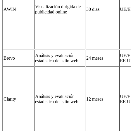
Visualización dirigida de
AWIN
30 dias
UE/E
publicidad online
Análisis y evaluación
UE/E
Brevo
24 meses
estadística del sitio web
EE.U
Análisis y evaluación
UE/E
Clarity
12 meses
estadística del sitio web
EE.U