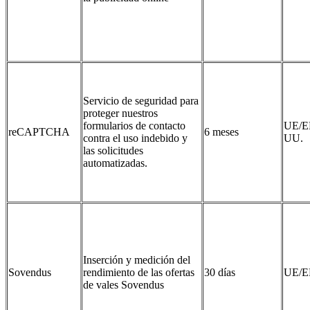
Servicio de seguridad para
proteger nuestros
formularios de contacto
UE/E
reCAPTCHA
6 meses
contra el uso indebido y
UU.
las solicitudes
automatizadas.
Inserción y medición del
Sovendus
rendimiento de las ofertas
30 días
UE/E
de vales Sovendus