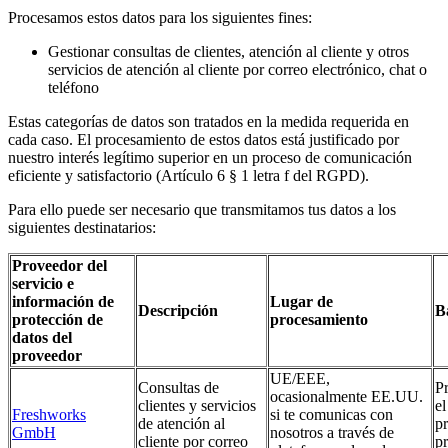
Procesamos estos datos para los siguientes fines:
Gestionar consultas de clientes, atención al cliente y otros
servicios de atención al cliente por correo electrónico, chat o
teléfono
Estas categorías de datos son tratados en la medida requerida en
cada caso. El procesamiento de estos datos está justificado por
nuestro interés legítimo superior en un proceso de comunicación
eficiente y satisfactorio (Artículo 6 § 1 letra f del RGPD).
Para ello puede ser necesario que transmitamos tus datos a los
siguientes destinatarios:
Proveedor del
servicio e
información de
Lugar de
Descripción
B
protección de
procesamiento
datos del
proveedor
UE/EEE,
Consultas de
P
ocasionalmente EE.UU.
clientes y servicios
el
Freshworks
si te comunicas con
de atención al
pr
GmbH
nosotros a través de
cliente por correo
p