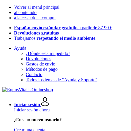
Volver al menú principal
al contenido
a la cesta de la compra
España: envío estándar gratuito
a partir de 87,90 €
Devoluciones gratuitas
Trabajamos
respetando el medio ambiente
.
Ayuda
¿Dónde está mi pedido?
Devoluciones
Gastos de envío
Métodos de pago
Contacto
Todos los temas de "Ayuda y Soporte"
Iniciar sesión
Iniciar sesión ahora
¿Eres un
nuevo usuario?
Crear una cuenta