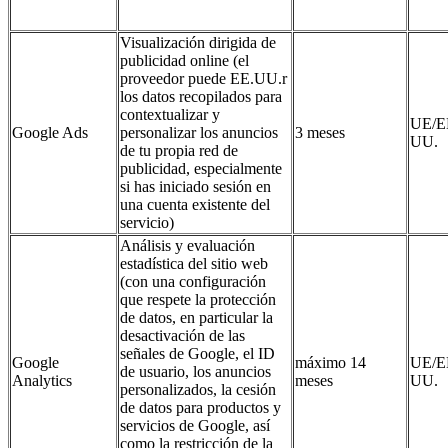
Visualización dirigida de
publicidad online (el
proveedor puede EE.UU.r
los datos recopilados para
contextualizar y
UE/E
Google Ads
personalizar los anuncios
3 meses
UU.
de tu propia red de
publicidad, especialmente
si has iniciado sesión en
una cuenta existente del
servicio)
Análisis y evaluación
estadística del sitio web
(con una configuración
que respete la protección
de datos, en particular la
desactivación de las
señales de Google, el ID
Google
máximo 14
UE/E
de usuario, los anuncios
Analytics
meses
UU.
personalizados, la cesión
de datos para productos y
servicios de Google, así
como la restricción de la