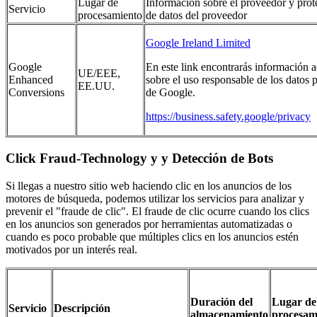
Lugar de
Información sobre el proveedor y prot
Servicio
procesamiento
de datos del proveedor
Google Ireland Limited
Google
En este link encontrarás información a
UE/EEE,
Enhanced
sobre el uso responsable de los datos p
EE.UU.
Conversions
de Google.
https://business.safety.google/privacy
Click Fraud-Technology y y Detección de Bots
Si llegas a nuestro sitio web haciendo clic en los anuncios de los
motores de búsqueda, podemos utilizar los servicios para analizar y
prevenir el "fraude de clic". El fraude de clic ocurre cuando los clics
en los anuncios son generados por herramientas automatizadas o
cuando es poco probable que múltiples clics en los anuncios estén
motivados por un interés real.
Duración del
Lugar de
Servicio
Descripción
almacenamiento
procesam