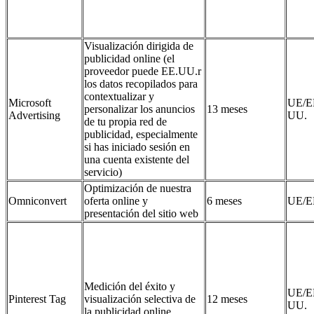
Visualización dirigida de
publicidad online (el
proveedor puede EE.UU.r
los datos recopilados para
contextualizar y
Microsoft
UE/E
personalizar los anuncios
13 meses
Advertising
UU.
de tu propia red de
publicidad, especialmente
si has iniciado sesión en
una cuenta existente del
servicio)
Optimización de nuestra
Omniconvert
oferta online y
6 meses
UE/E
presentación del sitio web
Medición del éxito y
UE/E
Pinterest Tag
visualización selectiva de
12 meses
UU.
la publicidad online