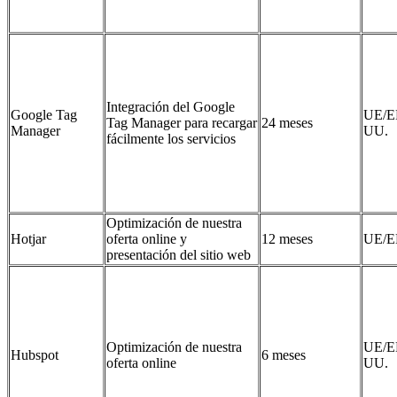
Integración del Google
Google Tag
UE/E
Tag Manager para recargar
24 meses
Manager
UU.
fácilmente los servicios
Optimización de nuestra
Hotjar
oferta online y
12 meses
UE/E
presentación del sitio web
Optimización de nuestra
UE/E
Hubspot
6 meses
oferta online
UU.