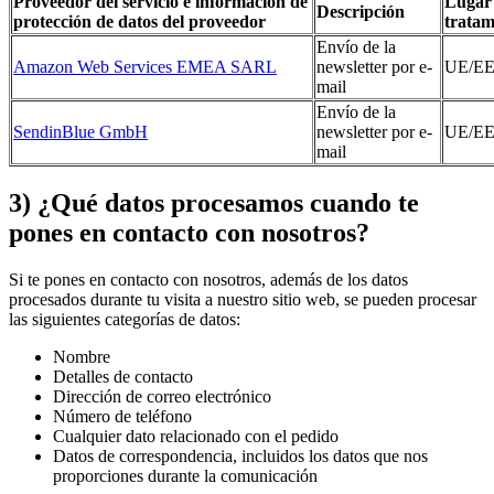
Proveedor del servicio e información de
Lugar
Descripción
protección de datos del proveedor
tratam
Envío de la
Amazon Web Services EMEA SARL
newsletter por e-
UE/E
mail
Envío de la
SendinBlue GmbH
newsletter por e-
UE/E
mail
3) ¿Qué datos procesamos cuando te
pones en contacto con nosotros?
Si te pones en contacto con nosotros, además de los datos
procesados durante tu visita a nuestro sitio web, se pueden procesar
las siguientes categorías de datos:
Nombre
Detalles de contacto
Dirección de correo electrónico
Número de teléfono
Cualquier dato relacionado con el pedido
Datos de correspondencia, incluidos los datos que nos
proporciones durante la comunicación