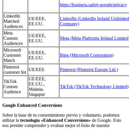
https://business.safety.google/privacy
LinkedIn
UE/EEE,
LinkedIn (LinkedIn Ireland Unlimited
Matched
EE.UU.
Company)
Audiences
Meta
UE/EEE,
Custom
Meta (Meta Platforms Ireland Limited
EE.UU.
Audiences
Microsoft
UE/EEE,
Customer
Bing (Microsoft Corporation)
EE.UU.
Match
Pinterest
UE/EEE
Pinterest (Pinterest Europe Ltd.)
customer list
UE/EEE,
TikTok
EE.UU.,
Custom
TikTok (TikTok Technology Limited)
Malasia,
Audience
Singapur
Google Enhanced Conversions
Sobre la base de tu consentimiento previo y voluntario, podemos
utilizar la
tecnología «Enhanced Conversions»
de Google. Esto
nos permite comprender y evaluar mejor el éxito de nuestra