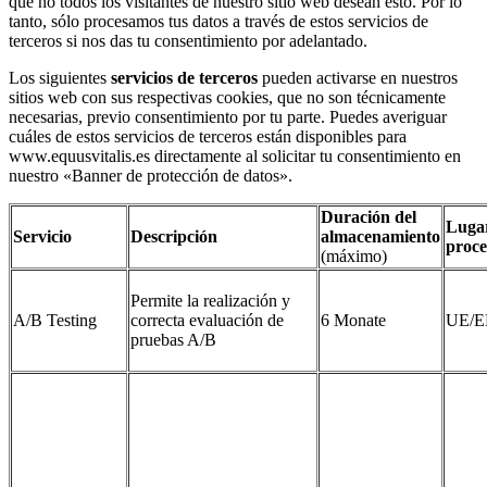
que no todos los visitantes de nuestro sitio web desean esto. Por lo
tanto, sólo procesamos tus datos a través de estos servicios de
terceros si nos das tu consentimiento por adelantado.
Los siguientes
servicios de terceros
pueden activarse en nuestros
sitios web con sus respectivas cookies, que no son técnicamente
necesarias, previo consentimiento por tu parte. Puedes averiguar
cuáles de estos servicios de terceros están disponibles para
www.equusvitalis.es directamente al solicitar tu consentimiento en
nuestro «Banner de protección de datos».
Duración del
Luga
Servicio
Descripción
almacenamiento
proce
(máximo)
Permite la realización y
A/B Testing
correcta evaluación de
6 Monate
UE/E
pruebas A/B