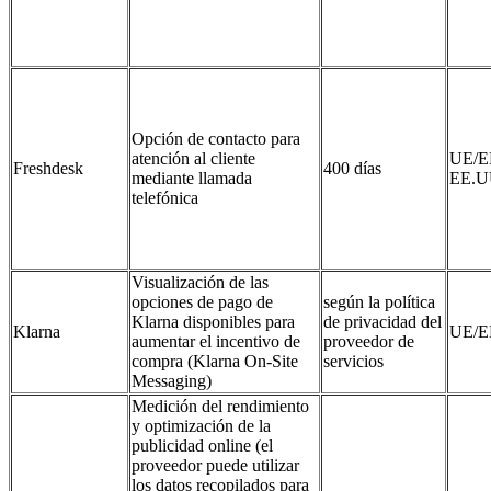
Opción de contacto para
atención al cliente
UE/E
Freshdesk
400 días
mediante llamada
EE.U
telefónica
Visualización de las
opciones de pago de
según la política
Klarna disponibles para
de privacidad del
Klarna
UE/E
aumentar el incentivo de
proveedor de
compra (Klarna On‑Site
servicios
Messaging)
Medición del rendimiento
y optimización de la
publicidad online (el
proveedor puede utilizar
los datos recopilados para