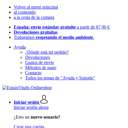
Volver al menú principal
al contenido
a la cesta de la compra
España: envío estándar gratuito
a partir de 87,90 €
Devoluciones gratuitas
Trabajamos
respetando el medio ambiente
.
Ayuda
¿Dónde está mi pedido?
Devoluciones
Gastos de envío
Métodos de pago
Contacto
Todos los temas de "Ayuda y Soporte"
Iniciar sesión
Iniciar sesión ahora
¿Eres un
nuevo usuario?
Crear una cuenta