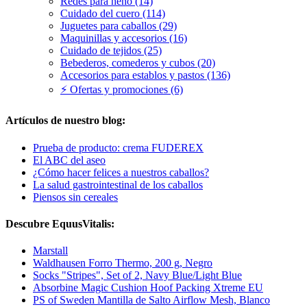
Redes para heno (14)
Cuidado del cuero (114)
Juguetes para caballos (29)
Maquinillas y accesorios (16)
Cuidado de tejidos (25)
Bebederos, comederos y cubos (20)
Accesorios para establos y pastos (136)
⚡ Ofertas y promociones (6)
Artículos de nuestro blog:
Prueba de producto: crema FUDEREX
El ABC del aseo
¿Cómo hacer felices a nuestros caballos?
La salud gastrointestinal de los caballos
Piensos sin cereales
Descubre EquusVitalis:
Marstall
Waldhausen Forro Thermo, 200 g, Negro
Socks "Stripes", Set of 2, Navy Blue/Light Blue
Absorbine Magic Cushion Hoof Packing Xtreme EU
PS of Sweden Mantilla de Salto Airflow Mesh, Blanco