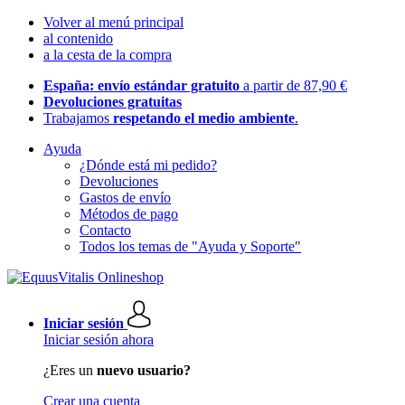
Volver al menú principal
al contenido
a la cesta de la compra
España: envío estándar gratuito
a partir de 87,90 €
Devoluciones gratuitas
Trabajamos
respetando el medio ambiente
.
Ayuda
¿Dónde está mi pedido?
Devoluciones
Gastos de envío
Métodos de pago
Contacto
Todos los temas de "Ayuda y Soporte"
Iniciar sesión
Iniciar sesión ahora
¿Eres un
nuevo usuario?
Crear una cuenta