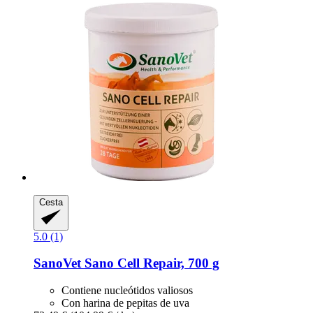
Cesta
5.0 (1)
SanoVet
Sano Cell Repair, 700 g
Contiene nucleótidos valiosos
Con harina de pepitas de uva