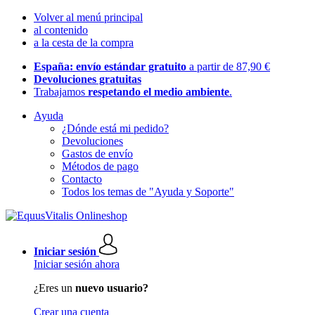
Volver al menú principal
al contenido
a la cesta de la compra
España: envío estándar gratuito
a partir de 87,90 €
Devoluciones gratuitas
Trabajamos
respetando el medio ambiente
.
Ayuda
¿Dónde está mi pedido?
Devoluciones
Gastos de envío
Métodos de pago
Contacto
Todos los temas de "Ayuda y Soporte"
Iniciar sesión
Iniciar sesión ahora
¿Eres un
nuevo usuario?
Crear una cuenta