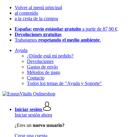
Volver al menú principal
al contenido
a la cesta de la compra
España: envío estándar gratuito
a partir de 87,90 €
Devoluciones gratuitas
Trabajamos
respetando el medio ambiente
.
Ayuda
¿Dónde está mi pedido?
Devoluciones
Gastos de envío
Métodos de pago
Contacto
Todos los temas de "Ayuda y Soporte"
Iniciar sesión
Iniciar sesión ahora
¿Eres un
nuevo usuario?
Crear una cuenta