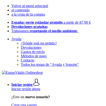
Volver al menú principal
al contenido
a la cesta de la compra
España: envío estándar gratuito
a partir de 87,90 €
Devoluciones gratuitas
Trabajamos
respetando el medio ambiente
.
Ayuda
¿Dónde está mi pedido?
Devoluciones
Gastos de envío
Métodos de pago
Contacto
Todos los temas de "Ayuda y Soporte"
Iniciar sesión
Iniciar sesión ahora
¿Eres un
nuevo usuario?
Crear una cuenta