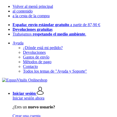
Volver al menú principal
al contenido
a la cesta de la compra
España: envío estándar gratuito
a partir de 87,90 €
Devoluciones gratuitas
Trabajamos
respetando el medio ambiente
.
Ayuda
¿Dónde está mi pedido?
Devoluciones
Gastos de envío
Métodos de pago
Contacto
Todos los temas de "Ayuda y Soporte"
Iniciar sesión
Iniciar sesión ahora
¿Eres un
nuevo usuario?
Crear una cuenta