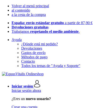
Volver al menú principal
al contenido
a la cesta de la compra
España: envío estándar gratuito
a partir de 87,90 €
Devoluciones gratuitas
Trabajamos
respetando el medio ambiente
.
Ayuda
¿Dónde está mi pedido?
Devoluciones
Gastos de envío
Métodos de pago
Contacto
Todos los temas de "Ayuda y Soporte"
Iniciar sesión
Iniciar sesión ahora
¿Eres un
nuevo usuario?
Crear una cuenta