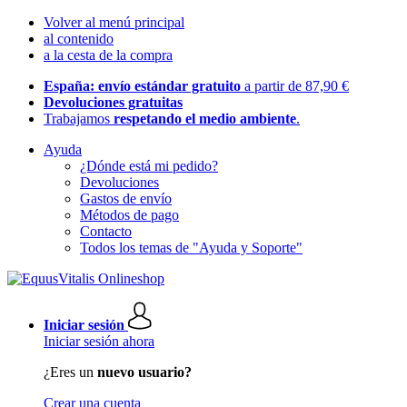
Volver al menú principal
al contenido
a la cesta de la compra
España: envío estándar gratuito
a partir de 87,90 €
Devoluciones gratuitas
Trabajamos
respetando el medio ambiente
.
Ayuda
¿Dónde está mi pedido?
Devoluciones
Gastos de envío
Métodos de pago
Contacto
Todos los temas de "Ayuda y Soporte"
Iniciar sesión
Iniciar sesión ahora
¿Eres un
nuevo usuario?
Crear una cuenta