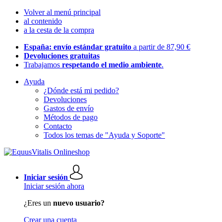
Volver al menú principal
al contenido
a la cesta de la compra
España: envío estándar gratuito
a partir de 87,90 €
Devoluciones gratuitas
Trabajamos
respetando el medio ambiente
.
Ayuda
¿Dónde está mi pedido?
Devoluciones
Gastos de envío
Métodos de pago
Contacto
Todos los temas de "Ayuda y Soporte"
Iniciar sesión
Iniciar sesión ahora
¿Eres un
nuevo usuario?
Crear una cuenta