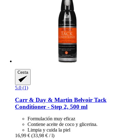
Cesta
5.0 (1)
Carr & Day & Martin
Belvoir Tack
Conditioner -​ Step 2, 500 ml
Formulación muy eficaz
Contiene aceite de coco y glicerina.
Limpia y cuida la piel
16,99 €
(33,98 € / l)