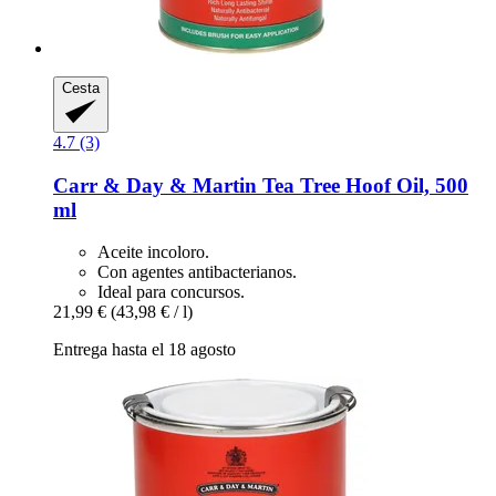
Cesta
4.7 (3)
Carr & Day & Martin
Tea Tree Hoof Oil, 500
ml
Aceite incoloro.
Con agentes antibacterianos.
Ideal para concursos.
21,99 €
(43,98 € / l)
Entrega hasta el 18 agosto