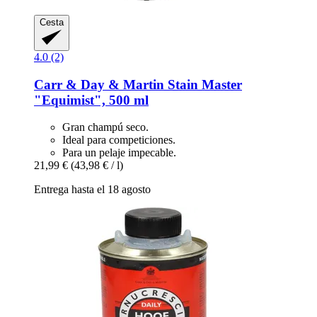
Cesta
4.0 (2)
Carr & Day & Martin
Stain Master
"Equimist", 500 ml
Gran champú seco.
Ideal para competiciones.
Para un pelaje impecable.
21,99 €
(43,98 € / l)
Entrega hasta el 18 agosto