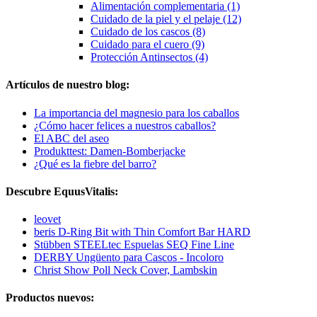
Alimentación complementaria (1)
Cuidado de la piel y el pelaje (12)
Cuidado de los cascos (8)
Cuidado para el cuero (9)
Protección Antinsectos (4)
Artículos de nuestro blog:
La importancia del magnesio para los caballos
¿Cómo hacer felices a nuestros caballos?
El ABC del aseo
Produkttest: Damen-Bomberjacke
¿Qué es la fiebre del barro?
Descubre EquusVitalis:
leovet
beris D-Ring Bit with Thin Comfort Bar HARD
Stübben STEELtec Espuelas SEQ Fine Line
DERBY Ungüento para Cascos - Incoloro
Christ Show Poll Neck Cover, Lambskin
Productos nuevos: