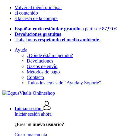
Volver al menú principal
al contenido
a la cesta de la compra
España: envío estándar gratuito
a partir de 87,90 €
Devoluciones gratuitas
Trabajamos
respetando el medio ambiente
.
Ayuda
¿Dónde está mi pedido?
Devoluciones
Gastos de envío
Métodos de pago
Contacto
Todos los temas de "Ayuda y Soporte"
Iniciar sesión
Iniciar sesión ahora
¿Eres un
nuevo usuario?
Crear una cuenta