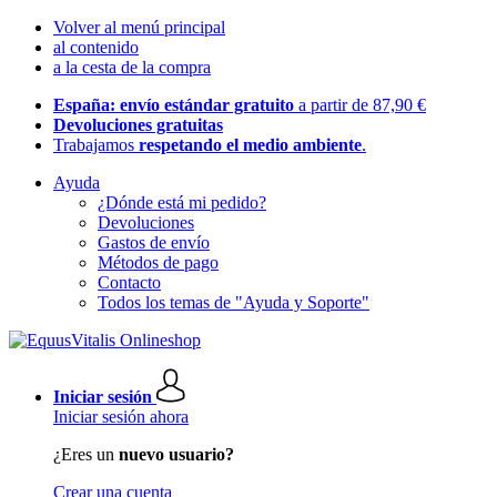
Volver al menú principal
al contenido
a la cesta de la compra
España: envío estándar gratuito
a partir de 87,90 €
Devoluciones gratuitas
Trabajamos
respetando el medio ambiente
.
Ayuda
¿Dónde está mi pedido?
Devoluciones
Gastos de envío
Métodos de pago
Contacto
Todos los temas de "Ayuda y Soporte"
Iniciar sesión
Iniciar sesión ahora
¿Eres un
nuevo usuario?
Crear una cuenta