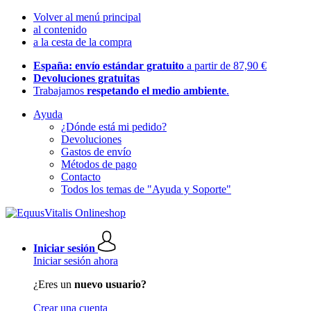
Volver al menú principal
al contenido
a la cesta de la compra
España: envío estándar gratuito
a partir de 87,90 €
Devoluciones gratuitas
Trabajamos
respetando el medio ambiente
.
Ayuda
¿Dónde está mi pedido?
Devoluciones
Gastos de envío
Métodos de pago
Contacto
Todos los temas de "Ayuda y Soporte"
Iniciar sesión
Iniciar sesión ahora
¿Eres un
nuevo usuario?
Crear una cuenta