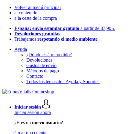
Volver al menú principal
al contenido
a la cesta de la compra
España: envío estándar gratuito
a partir de 87,90 €
Devoluciones gratuitas
Trabajamos
respetando el medio ambiente
.
Ayuda
¿Dónde está mi pedido?
Devoluciones
Gastos de envío
Métodos de pago
Contacto
Todos los temas de "Ayuda y Soporte"
Iniciar sesión
Iniciar sesión ahora
¿Eres un
nuevo usuario?
Crear una cuenta