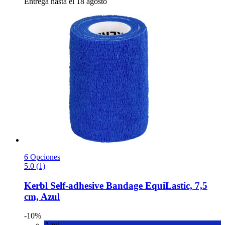
Entrega hasta el 18 agosto
6 Opciones
5.0 (1)
Kerbl
Self-​adhesive Bandage EquiLastic, 7,5
cm, Azul
-10%
Azul