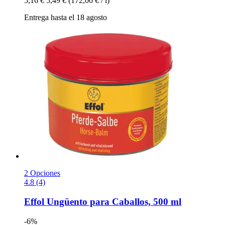
5,16 €
5,49 €
(172,00 € / l)
Entrega hasta el 18 agosto
2 Opciones
4.8 (4)
Effol
Ungüento para Caballos, 500 ml
-6%