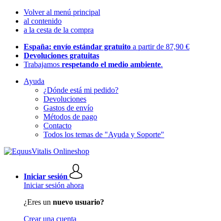
Volver al menú principal
al contenido
a la cesta de la compra
España: envío estándar gratuito
a partir de 87,90 €
Devoluciones gratuitas
Trabajamos
respetando el medio ambiente
.
Ayuda
¿Dónde está mi pedido?
Devoluciones
Gastos de envío
Métodos de pago
Contacto
Todos los temas de "Ayuda y Soporte"
Iniciar sesión
Iniciar sesión ahora
¿Eres un
nuevo usuario?
Crear una cuenta