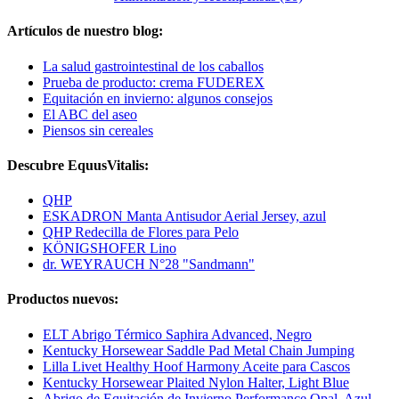
Artículos de nuestro blog:
La salud gastrointestinal de los caballos
Prueba de producto: crema FUDEREX
Equitación en invierno: algunos consejos
El ABC del aseo
Piensos sin cereales
Descubre EquusVitalis:
QHP
ESKADRON Manta Antisudor Aerial Jersey, azul
QHP Redecilla de Flores para Pelo
KÖNIGSHOFER Lino
dr. WEYRAUCH N°28 "Sandmann"
Productos nuevos:
ELT Abrigo Térmico Saphira Advanced, Negro
Kentucky Horsewear Saddle Pad Metal Chain Jumping
Lilla Livet Healthy Hoof Harmony Aceite para Cascos
Kentucky Horsewear Plaited Nylon Halter, Light Blue
Abrigo de Equitación de Invierno Performance Opal, Azul