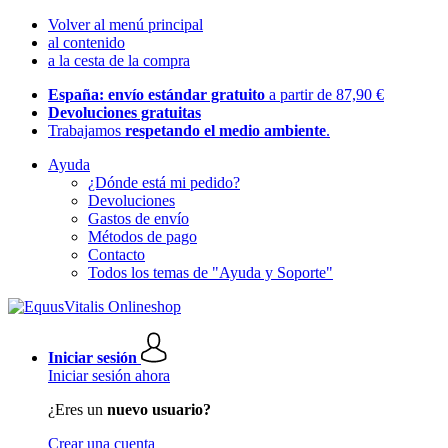
Volver al menú principal
al contenido
a la cesta de la compra
España: envío estándar gratuito
a partir de 87,90 €
Devoluciones gratuitas
Trabajamos
respetando el medio ambiente
.
Ayuda
¿Dónde está mi pedido?
Devoluciones
Gastos de envío
Métodos de pago
Contacto
Todos los temas de "Ayuda y Soporte"
Iniciar sesión
Iniciar sesión ahora
¿Eres un
nuevo usuario?
Crear una cuenta