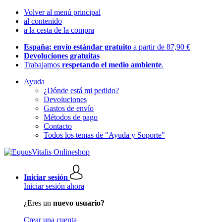
Volver al menú principal
al contenido
a la cesta de la compra
España: envío estándar gratuito
a partir de 87,90 €
Devoluciones gratuitas
Trabajamos
respetando el medio ambiente
.
Ayuda
¿Dónde está mi pedido?
Devoluciones
Gastos de envío
Métodos de pago
Contacto
Todos los temas de "Ayuda y Soporte"
Iniciar sesión
Iniciar sesión ahora
¿Eres un
nuevo usuario?
Crear una cuenta