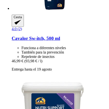
Cesta
4.0 (2)
Cavalor
Sw-​itch, 500 ml
Funciona a diferentes niveles
También para la prevención
Repelente de insectos
46,99 €
(93,98 € / l)
Entrega hasta el 19 agosto