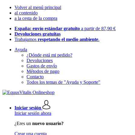
Volver al menú principal
al contenido
a la cesta de la compra
España: envío estándar gratuito
a partir de 87,90 €
Devoluciones gratuitas
Trabajamos
respetando el medio ambiente
.
Ayuda
¿Dónde está mi pedido?
Devoluciones
Gastos de envío
Métodos de pago
Contacto
Todos los temas de "Ayuda y Soporte"
Iniciar sesión
Iniciar sesión ahora
¿Eres un
nuevo usuario?
Crear una cuenta