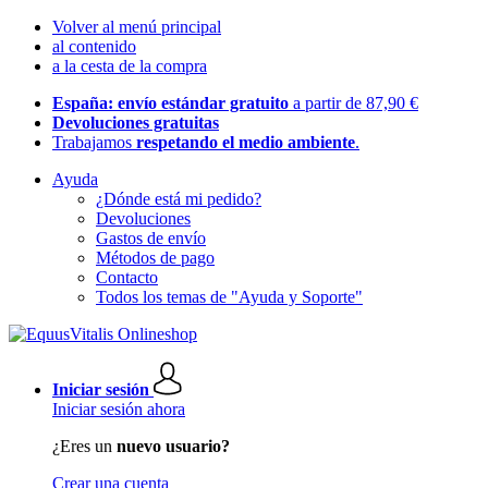
Volver al menú principal
al contenido
a la cesta de la compra
España: envío estándar gratuito
a partir de 87,90 €
Devoluciones gratuitas
Trabajamos
respetando el medio ambiente
.
Ayuda
¿Dónde está mi pedido?
Devoluciones
Gastos de envío
Métodos de pago
Contacto
Todos los temas de "Ayuda y Soporte"
Iniciar sesión
Iniciar sesión ahora
¿Eres un
nuevo usuario?
Crear una cuenta