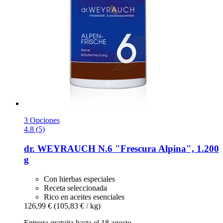
3 Opciones
4.8 (5)
dr. WEYRAUCH
N.6 "Frescura Alpina", 1.200
g
Con hierbas especiales
Receta seleccionada
Rico en aceites esenciales
126,99 €
(105,83 € / kg)
Entrega gratuita hasta el 18 agosto