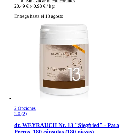
Sin azúcar ni edulcorantes
20,49 €
(40,98 € / kg)
Entrega hasta el 18 agosto
2 Opciones
5.0 (2)
dr. WEYRAUCH
Nr. 13 "Siegfried" -​ Para
Perros, 180 cápsulas (180 piezas)