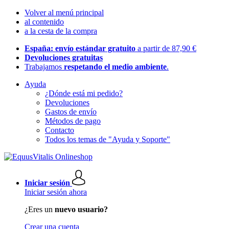
Volver al menú principal
al contenido
a la cesta de la compra
España: envío estándar gratuito
a partir de 87,90 €
Devoluciones gratuitas
Trabajamos
respetando el medio ambiente
.
Ayuda
¿Dónde está mi pedido?
Devoluciones
Gastos de envío
Métodos de pago
Contacto
Todos los temas de "Ayuda y Soporte"
Iniciar sesión
Iniciar sesión ahora
¿Eres un
nuevo usuario?
Crear una cuenta