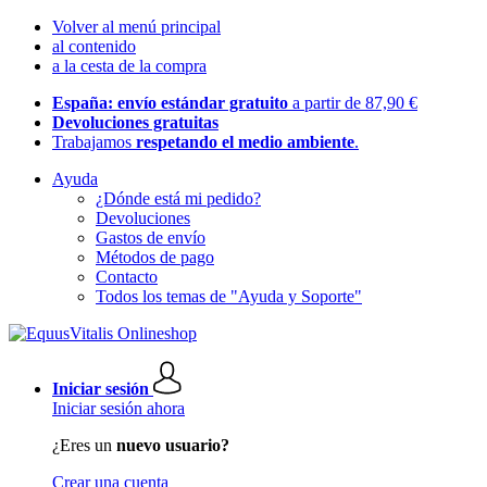
Volver al menú principal
al contenido
a la cesta de la compra
España: envío estándar gratuito
a partir de 87,90 €
Devoluciones gratuitas
Trabajamos
respetando el medio ambiente
.
Ayuda
¿Dónde está mi pedido?
Devoluciones
Gastos de envío
Métodos de pago
Contacto
Todos los temas de "Ayuda y Soporte"
Iniciar sesión
Iniciar sesión ahora
¿Eres un
nuevo usuario?
Crear una cuenta