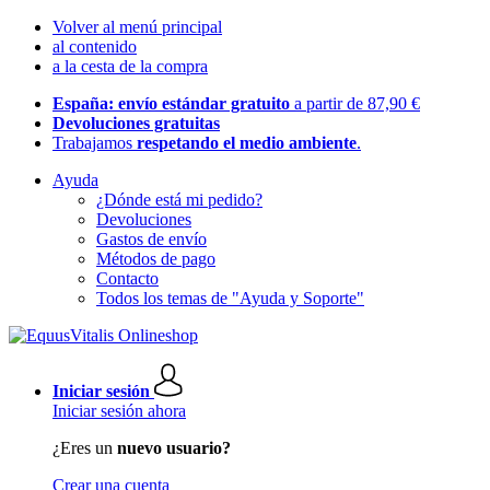
Volver al menú principal
al contenido
a la cesta de la compra
España: envío estándar gratuito
a partir de 87,90 €
Devoluciones gratuitas
Trabajamos
respetando el medio ambiente
.
Ayuda
¿Dónde está mi pedido?
Devoluciones
Gastos de envío
Métodos de pago
Contacto
Todos los temas de "Ayuda y Soporte"
Iniciar sesión
Iniciar sesión ahora
¿Eres un
nuevo usuario?
Crear una cuenta