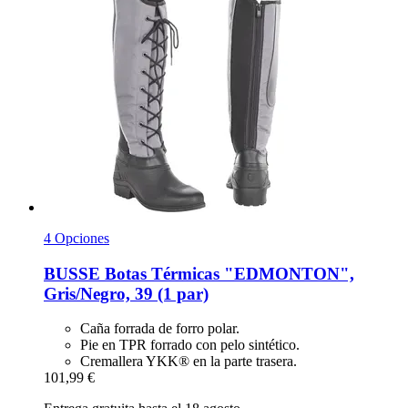
4 Opciones
BUSSE
Botas Térmicas "EDMONTON",
Gris/Negro, 39 (1 par)
Caña forrada de forro polar.
Pie en TPR forrado con pelo sintético.
Cremallera YKK® en la parte trasera.
101,99 €