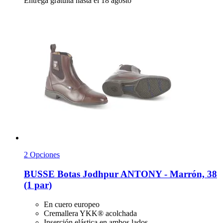
Entrega gratuita hasta el 18 agosto
2 Opciones
BUSSE
Botas Jodhpur ANTONY -​ Marrón, 38
(1 par)
En cuero europeo
Cremallera YKK® acolchada
Inserción elástica en ambos lados