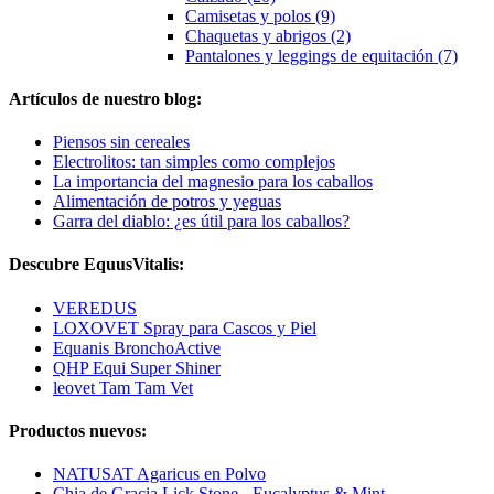
Camisetas y polos (9)
Chaquetas y abrigos (2)
Pantalones y leggings de equitación (7)
Artículos de nuestro blog:
Piensos sin cereales
Electrolitos: tan simples como complejos
La importancia del magnesio para los caballos
Alimentación de potros y yeguas
Garra del diablo: ¿es útil para los caballos?
Descubre EquusVitalis:
VEREDUS
LOXOVET Spray para Cascos y Piel
Equanis BronchoActive
QHP Equi Super Shiner
leovet Tam Tam Vet
Productos nuevos:
NATUSAT Agaricus en Polvo
Chia de Gracia Lick Stone - Eucalyptus & Mint