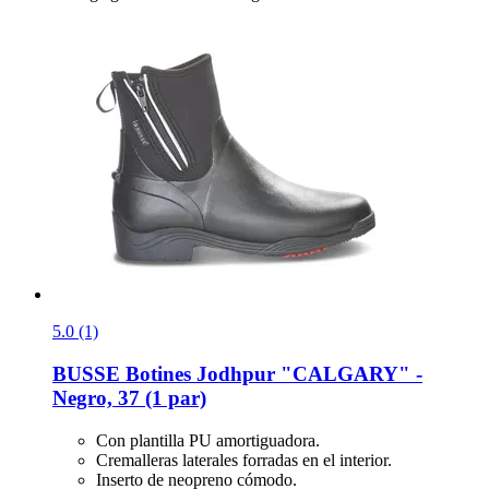
5.0 (1)
BUSSE
Botines Jodhpur "CALGARY" -​
Negro, 37 (1 par)
Con plantilla PU amortiguadora.
Cremalleras laterales forradas en el interior.
Inserto de neopreno cómodo.