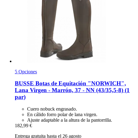
5 Opciones
BUSSE
Botas de Equitación "NORWICH",
Lana Virgen -​ Marrón, 37 -​ NN (43/35,5-​8) (1
par)
Cuero nobuck engrasado.
En cálido forro polar de lana virgen.
Ajuste adaptable a la altura de la pantorrilla.
182,99 €
Entrega gratuita hasta el 26 agosto