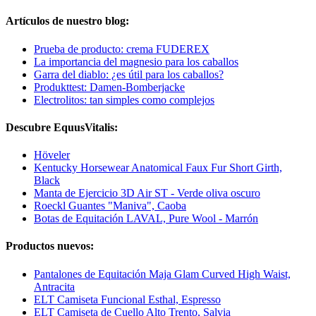
Artículos de nuestro blog:
Prueba de producto: crema FUDEREX
La importancia del magnesio para los caballos
Garra del diablo: ¿es útil para los caballos?
Produkttest: Damen-Bomberjacke
Electrolitos: tan simples como complejos
Descubre EquusVitalis:
Höveler
Kentucky Horsewear Anatomical Faux Fur Short Girth,
Black
Manta de Ejercicio 3D Air ST - Verde oliva oscuro
Roeckl Guantes "Maniva", Caoba
Botas de Equitación LAVAL, Pure Wool - Marrón
Productos nuevos:
Pantalones de Equitación Maja Glam Curved High Waist,
Antracita
ELT Camiseta Funcional Esthal, Espresso
ELT Camiseta de Cuello Alto Trento, Salvia