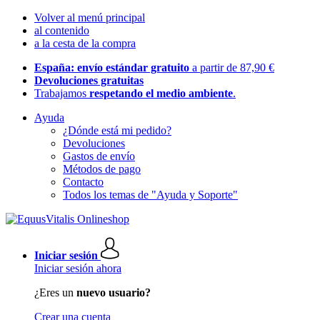
Volver al menú principal
al contenido
a la cesta de la compra
España: envío estándar gratuito
a partir de 87,90 €
Devoluciones gratuitas
Trabajamos
respetando el medio ambiente
.
Ayuda
¿Dónde está mi pedido?
Devoluciones
Gastos de envío
Métodos de pago
Contacto
Todos los temas de "Ayuda y Soporte"
Iniciar sesión
Iniciar sesión ahora
¿Eres un
nuevo usuario?
Crear una cuenta