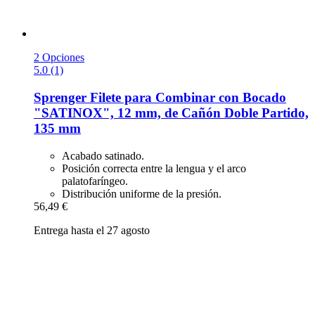
2 Opciones
5.0 (1)
Sprenger
Filete para Combinar con Bocado
"SATINOX", 12 mm, de Cañón Doble Partido,
135 mm
Acabado satinado.
Posición correcta entre la lengua y el arco
palatofaríngeo.
Distribución uniforme de la presión.
56,49 €
Entrega hasta el 27 agosto