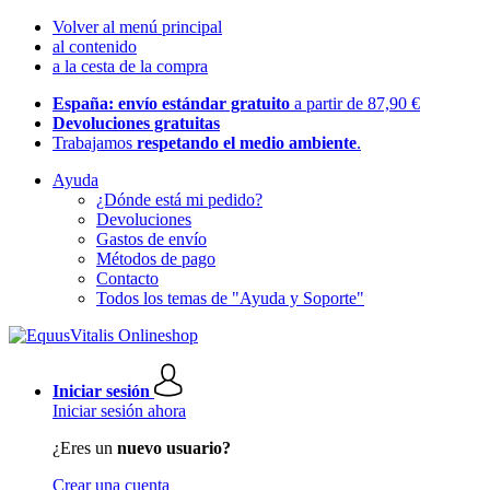
Volver al menú principal
al contenido
a la cesta de la compra
España: envío estándar gratuito
a partir de 87,90 €
Devoluciones gratuitas
Trabajamos
respetando el medio ambiente
.
Ayuda
¿Dónde está mi pedido?
Devoluciones
Gastos de envío
Métodos de pago
Contacto
Todos los temas de "Ayuda y Soporte"
Iniciar sesión
Iniciar sesión ahora
¿Eres un
nuevo usuario?
Crear una cuenta