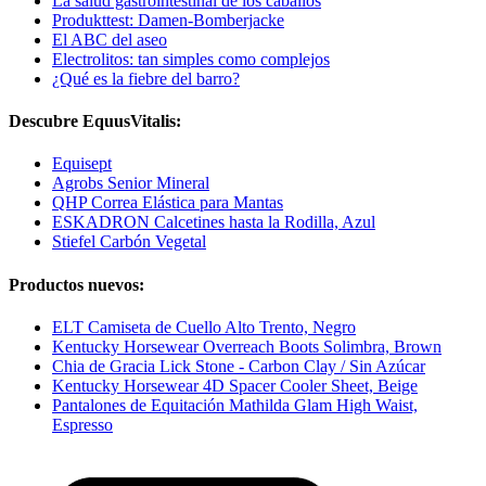
La salud gastrointestinal de los caballos
Produkttest: Damen-Bomberjacke
El ABC del aseo
Electrolitos: tan simples como complejos
¿Qué es la fiebre del barro?
Descubre EquusVitalis:
Equisept
Agrobs Senior Mineral
QHP Correa Elástica para Mantas
ESKADRON Calcetines hasta la Rodilla, Azul
Stiefel Carbón Vegetal
Productos nuevos:
ELT Camiseta de Cuello Alto Trento, Negro
Kentucky Horsewear Overreach Boots Solimbra, Brown
Chia de Gracia Lick Stone - Carbon Clay / Sin Azúcar
Kentucky Horsewear 4D Spacer Cooler Sheet, Beige
Pantalones de Equitación Mathilda Glam High Waist,
Espresso