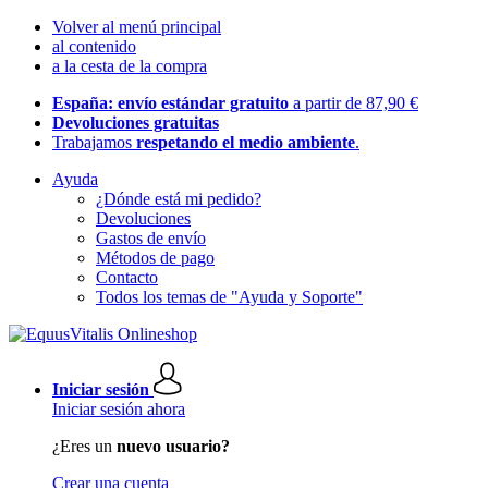
Volver al menú principal
al contenido
a la cesta de la compra
España: envío estándar gratuito
a partir de 87,90 €
Devoluciones gratuitas
Trabajamos
respetando el medio ambiente
.
Ayuda
¿Dónde está mi pedido?
Devoluciones
Gastos de envío
Métodos de pago
Contacto
Todos los temas de "Ayuda y Soporte"
Iniciar sesión
Iniciar sesión ahora
¿Eres un
nuevo usuario?
Crear una cuenta