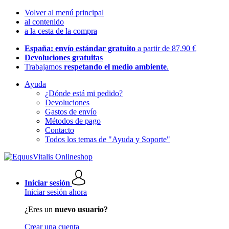
Volver al menú principal
al contenido
a la cesta de la compra
España: envío estándar gratuito
a partir de 87,90 €
Devoluciones gratuitas
Trabajamos
respetando el medio ambiente
.
Ayuda
¿Dónde está mi pedido?
Devoluciones
Gastos de envío
Métodos de pago
Contacto
Todos los temas de "Ayuda y Soporte"
Iniciar sesión
Iniciar sesión ahora
¿Eres un
nuevo usuario?
Crear una cuenta