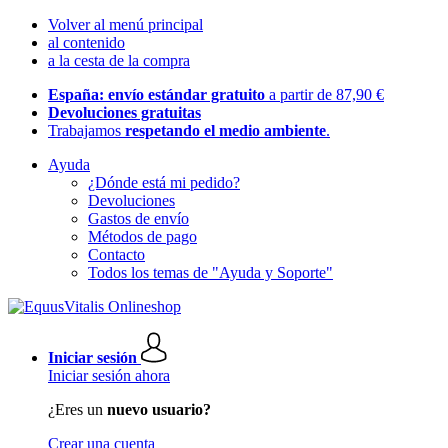
Volver al menú principal
al contenido
a la cesta de la compra
España: envío estándar gratuito
a partir de 87,90 €
Devoluciones gratuitas
Trabajamos
respetando el medio ambiente
.
Ayuda
¿Dónde está mi pedido?
Devoluciones
Gastos de envío
Métodos de pago
Contacto
Todos los temas de "Ayuda y Soporte"
Iniciar sesión
Iniciar sesión ahora
¿Eres un
nuevo usuario?
Crear una cuenta