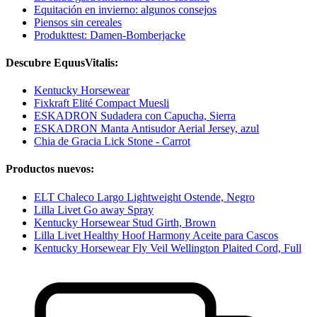
Equitación en invierno: algunos consejos
Piensos sin cereales
Produkttest: Damen-Bomberjacke
Descubre EquusVitalis:
Kentucky Horsewear
Fixkraft Elité Compact Muesli
ESKADRON Sudadera con Capucha, Sierra
ESKADRON Manta Antisudor Aerial Jersey, azul
Chia de Gracia Lick Stone - Carrot
Productos nuevos:
ELT Chaleco Largo Lightweight Ostende, Negro
Lilla Livet Go away Spray
Kentucky Horsewear Stud Girth, Brown
Lilla Livet Healthy Hoof Harmony Aceite para Cascos
Kentucky Horsewear Fly Veil Wellington Plaited Cord, Full