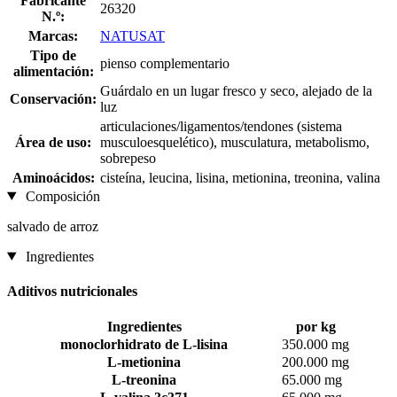
Fabricante
26320
N.º:
Marcas:
NATUSAT
Tipo de
pienso complementario
alimentación:
Guárdalo en un lugar fresco y seco, alejado de la
Conservación:
luz
articulaciones/ligamentos/tendones (sistema
Área de uso:
musculoesquelético), musculatura, metabolismo,
sobrepeso
Aminoácidos:
cisteína, leucina, lisina, metionina, treonina, valina
Composición
salvado de arroz
Ingredientes
Aditivos nutricionales
Ingredientes
por kg
monoclorhidrato de L-lisina
350.000 mg
L-metionina
200.000 mg
L-treonina
65.000 mg