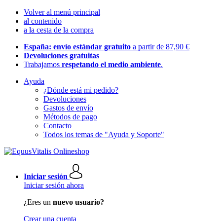
Volver al menú principal
al contenido
a la cesta de la compra
España: envío estándar gratuito
a partir de 87,90 €
Devoluciones gratuitas
Trabajamos
respetando el medio ambiente
.
Ayuda
¿Dónde está mi pedido?
Devoluciones
Gastos de envío
Métodos de pago
Contacto
Todos los temas de "Ayuda y Soporte"
Iniciar sesión
Iniciar sesión ahora
¿Eres un
nuevo usuario?
Crear una cuenta