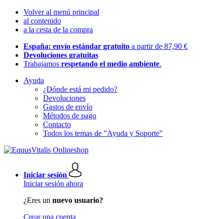
Volver al menú principal
al contenido
a la cesta de la compra
España: envío estándar gratuito
a partir de 87,90 €
Devoluciones gratuitas
Trabajamos
respetando el medio ambiente
.
Ayuda
¿Dónde está mi pedido?
Devoluciones
Gastos de envío
Métodos de pago
Contacto
Todos los temas de "Ayuda y Soporte"
Iniciar sesión
Iniciar sesión ahora
¿Eres un
nuevo usuario?
Crear una cuenta