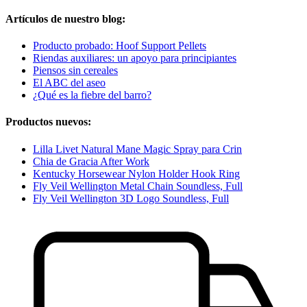
Artículos de nuestro blog:
Producto probado: Hoof Support Pellets
Riendas auxiliares: un apoyo para principiantes
Piensos sin cereales
El ABC del aseo
¿Qué es la fiebre del barro?
Productos nuevos:
Lilla Livet Natural Mane Magic Spray para Crin
Chia de Gracia After Work
Kentucky Horsewear Nylon Holder Hook Ring
Fly Veil Wellington Metal Chain Soundless, Full
Fly Veil Wellington 3D Logo Soundless, Full