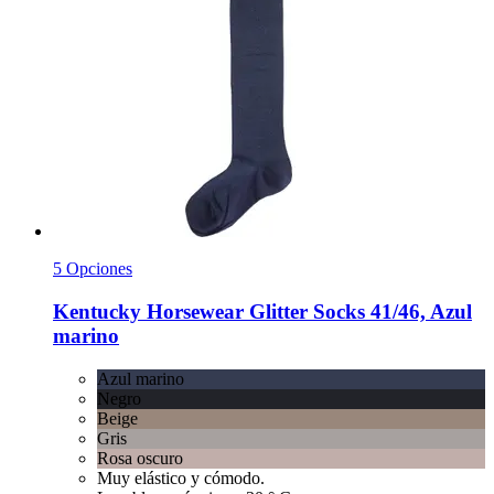
5 Opciones
Kentucky Horsewear
Glitter Socks 41/46, Azul
marino
Azul marino
Negro
Beige
Gris
Rosa oscuro
Muy elástico y cómodo.