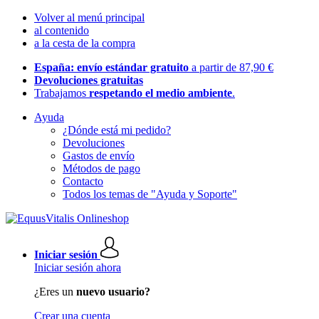
Volver al menú principal
al contenido
a la cesta de la compra
España: envío estándar gratuito
a partir de 87,90 €
Devoluciones gratuitas
Trabajamos
respetando el medio ambiente
.
Ayuda
¿Dónde está mi pedido?
Devoluciones
Gastos de envío
Métodos de pago
Contacto
Todos los temas de "Ayuda y Soporte"
Iniciar sesión
Iniciar sesión ahora
¿Eres un
nuevo usuario?
Crear una cuenta