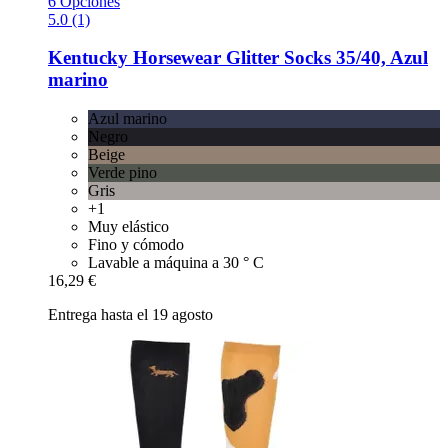
6 Opciones
5.0 (1)
Kentucky Horsewear
Glitter Socks 35/40, Azul
marino
Azul marino
Negro
Beige
Verde pino
Gris
+1
Muy elástico
Fino y cómodo
Lavable a máquina a 30 ° C
16,29 €
Entrega hasta el 19 agosto