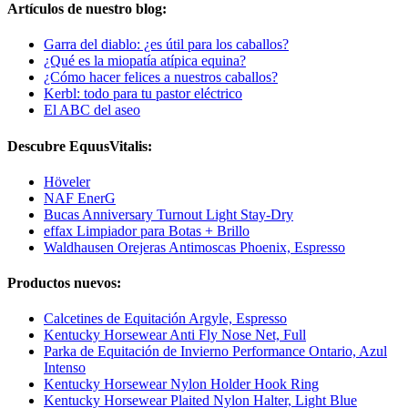
Artículos de nuestro blog:
Garra del diablo: ¿es útil para los caballos?
¿Qué es la miopatía atípica equina?
¿Cómo hacer felices a nuestros caballos?
Kerbl: todo para tu pastor eléctrico
El ABC del aseo
Descubre EquusVitalis:
Höveler
NAF EnerG
Bucas Anniversary Turnout Light Stay-Dry
effax Limpiador para Botas + Brillo
Waldhausen Orejeras Antimoscas Phoenix, Espresso
Productos nuevos:
Calcetines de Equitación Argyle, Espresso
Kentucky Horsewear Anti Fly Nose Net, Full
Parka de Equitación de Invierno Performance Ontario, Azul
Intenso
Kentucky Horsewear Nylon Holder Hook Ring
Kentucky Horsewear Plaited Nylon Halter, Light Blue