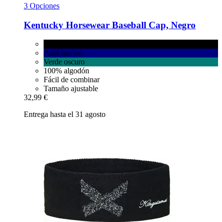
3 Opciones
Kentucky Horsewear
Baseball Cap, Negro
Negro
Azul marino
Verde oscuro
100% algodón
Fácil de combinar
Tamaño ajustable
32,99 €
Entrega hasta el 31 agosto