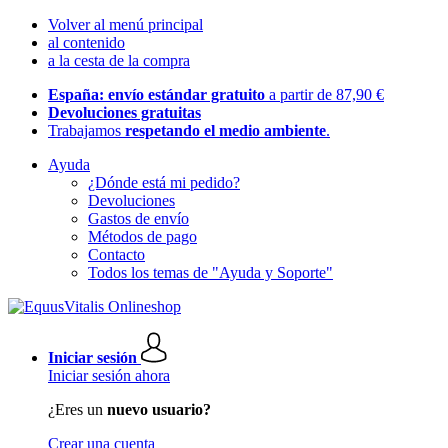
Volver al menú principal
al contenido
a la cesta de la compra
España: envío estándar gratuito
a partir de 87,90 €
Devoluciones gratuitas
Trabajamos
respetando el medio ambiente
.
Ayuda
¿Dónde está mi pedido?
Devoluciones
Gastos de envío
Métodos de pago
Contacto
Todos los temas de "Ayuda y Soporte"
Iniciar sesión
Iniciar sesión ahora
¿Eres un
nuevo usuario?
Crear una cuenta