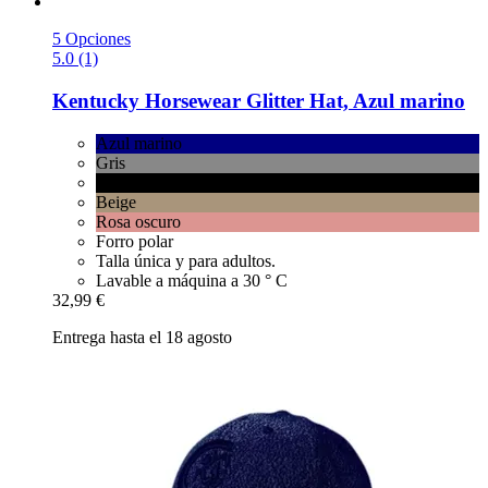
5 Opciones
5.0 (1)
Kentucky Horsewear
Glitter Hat, Azul marino
Azul marino
Gris
Negro
Beige
Rosa oscuro
Forro polar
Talla única y para adultos.
Lavable a máquina a 30 ° C
32,99 €
Entrega hasta el 18 agosto