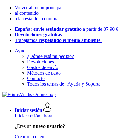
Volver al menú principal
al contenido
a la cesta de la compra
España: envío estándar gratuito
a partir de 87,90 €
Devoluciones gratuitas
Trabajamos
respetando el medio ambiente
.
Ayuda
¿Dónde está mi pedido?
Devoluciones
Gastos de envío
Métodos de pago
Contacto
Todos los temas de "Ayuda y Soporte"
Iniciar sesión
Iniciar sesión ahora
¿Eres un
nuevo usuario?
Crear una cuenta