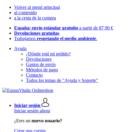
Volver al menú principal
al contenido
a la cesta de la compra
España: envío estándar gratuito
a partir de 87,90 €
Devoluciones gratuitas
Trabajamos
respetando el medio ambiente
.
Ayuda
¿Dónde está mi pedido?
Devoluciones
Gastos de envío
Métodos de pago
Contacto
Todos los temas de "Ayuda y Soporte"
Iniciar sesión
Iniciar sesión ahora
¿Eres un
nuevo usuario?
Crear una cuenta