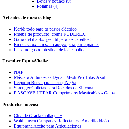
Botas y botines (9)
Polainas (4)
Artículos de nuestro blog:
Kerbl: todo para tu pastor eléctrico
Prueba de producto: crema FUDEREX
Garra del diablo: ¿es útil para los caballos?
Riendas auxiliares: un apoyo para principiantes
La salud gastrointestinal de los caballos
Descubre EquusVitalis:
NAF
Máscara Antimoscas Dynair Mesh Pro Tube, Azul
freejump Bolsa para Casco, Negra
Sprenger Galletas para Bocados de Silicona
RASCAVE HEPAR Comprimidos Masticables - Gatos
Productos nuevos:
Chia de Gracia Collagen +
Waldhausen Campanas Reflectantes, Amarillo Neón
Equiprana Aceite para Articulaciones