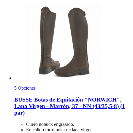
5 Opciones
BUSSE
Botas de Equitación "NORWICH",
Lana Virgen -​ Marrón, 37 -​ NN (43/35,5-​8) (1
par)
Cuero nobuck engrasado.
En cálido forro polar de lana virgen.