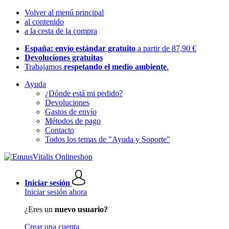
Volver al menú principal
al contenido
a la cesta de la compra
España: envío estándar gratuito
a partir de 87,90 €
Devoluciones gratuitas
Trabajamos
respetando el medio ambiente
.
Ayuda
¿Dónde está mi pedido?
Devoluciones
Gastos de envío
Métodos de pago
Contacto
Todos los temas de "Ayuda y Soporte"
Iniciar sesión
Iniciar sesión ahora
¿Eres un
nuevo usuario?
Crear una cuenta