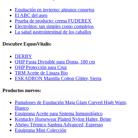
Equitación en invierno: algunos consejos
El ABC del aseo
Prueba de producto: crema FUDEREX
Electrolitos: tan simples como complejos
La salud gastrointestinal de los caballos
Descubre EquusVitalis:
DERBY
QHP Fusta Divisible para Doma, 180 cm
QHP Protección para Cruz
TRM Aceite de Linaza Bio
ESKADRON Mantilla Cotton Glitter, Sierra
Productos nuevos:
Pantalones de Equitación Maja Glam Curved High Waist,
Blanco
Equiprana Aceite para Sistema Inmunológico
Kentucky Horsewear Plaited Nylon Halter, Beige
Abrigo Térmico Saphira Advanced, Espresso
Equiprana Mini Colección