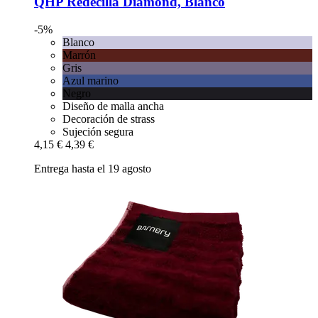
QHP
Redecilla Diamond, Blanco
-5%
Blanco
Marrón
Gris
Azul marino
Negro
Diseño de malla ancha
Decoración de strass
Sujeción segura
4,15 €
4,39 €
Entrega hasta el 19 agosto