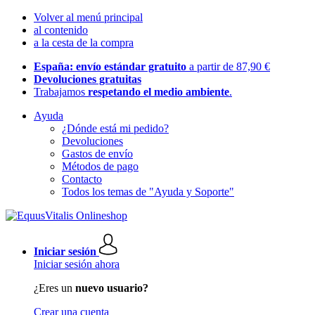
Volver al menú principal
al contenido
a la cesta de la compra
España: envío estándar gratuito
a partir de 87,90 €
Devoluciones gratuitas
Trabajamos
respetando el medio ambiente
.
Ayuda
¿Dónde está mi pedido?
Devoluciones
Gastos de envío
Métodos de pago
Contacto
Todos los temas de "Ayuda y Soporte"
Iniciar sesión
Iniciar sesión ahora
¿Eres un
nuevo usuario?
Crear una cuenta