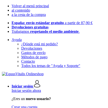
Volver al menú principal
al contenido
a la cesta de la compra
España: envío estándar gratuito
a partir de 87,90 €
Devoluciones gratuitas
Trabajamos
respetando el medio ambiente
.
Ayuda
¿Dónde está mi pedido?
Devoluciones
Gastos de envío
Métodos de pago
Contacto
Todos los temas de "Ayuda y Soporte"
Iniciar sesión
Iniciar sesión ahora
¿Eres un
nuevo usuario?
Crear una cuenta