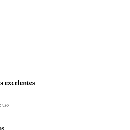
s excelentes
e uso
os