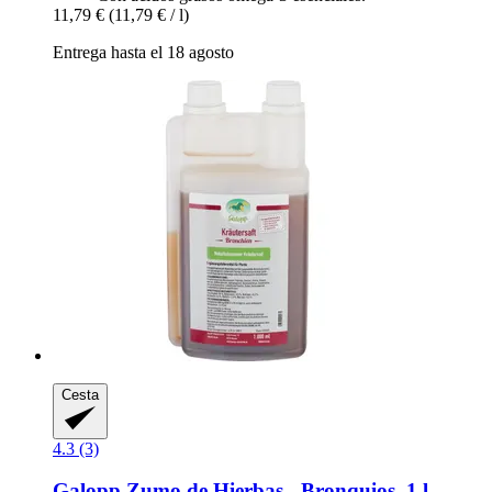
11,79 €
(11,79 € / l)
Entrega hasta el 18 agosto
Cesta
4.3 (3)
Galopp
Zumo de Hierbas -​ Bronquios, 1 l