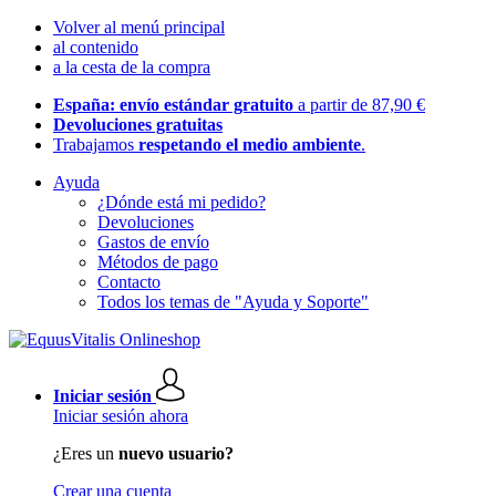
Volver al menú principal
al contenido
a la cesta de la compra
España: envío estándar gratuito
a partir de 87,90 €
Devoluciones gratuitas
Trabajamos
respetando el medio ambiente
.
Ayuda
¿Dónde está mi pedido?
Devoluciones
Gastos de envío
Métodos de pago
Contacto
Todos los temas de "Ayuda y Soporte"
Iniciar sesión
Iniciar sesión ahora
¿Eres un
nuevo usuario?
Crear una cuenta