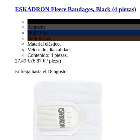
ESKADRON
Fleece Bandages, Black (4 piezas)
Black
Antracita
Night blue
Dark brown
Material elástico.
Velcro de alta calidad.
Contenido: 4 piezas.
27,49 €
(6,87 € / pieza)
Entrega hasta el 18 agosto