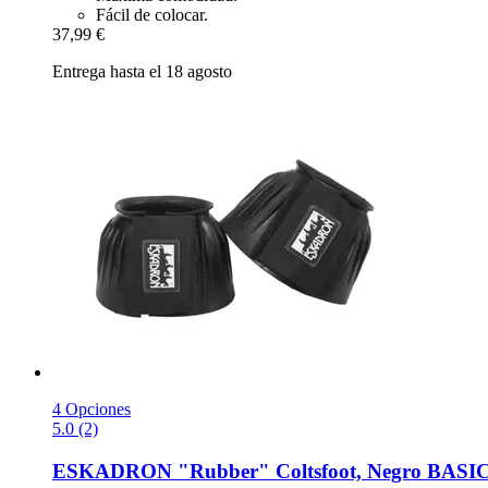
Fácil de colocar.
37,99 €
Entrega hasta el 18 agosto
4 Opciones
5.0 (2)
ESKADRON
"Rubber" Coltsfoot, Negro BASIC,