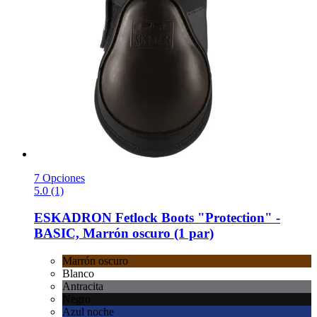
7 Opciones
5.0 (1)
ESKADRON
Fetlock Boots "Protection" -​
BASIC, Marrón oscuro (1 par)
Marrón oscuro
Blanco
Antracita
Negro
Azul noche