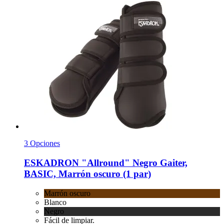
3 Opciones
ESKADRON
"Allround" Negro Gaiter,
BASIC, Marrón oscuro (1 par)
Marrón oscuro
Blanco
Negro
Fácil de limpiar.