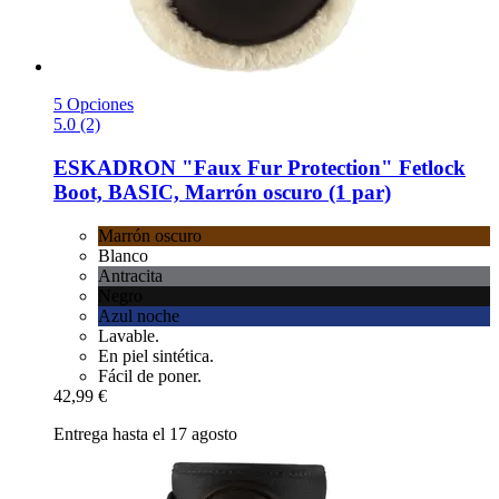
5 Opciones
5.0 (2)
ESKADRON
"Faux Fur Protection" Fetlock
Boot, BASIC, Marrón oscuro (1 par)
Marrón oscuro
Blanco
Antracita
Negro
Azul noche
Lavable.
En piel sintética.
Fácil de poner.
42,99 €
Entrega hasta el 17 agosto