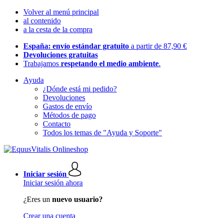
Volver al menú principal
al contenido
a la cesta de la compra
España: envío estándar gratuito
a partir de 87,90 €
Devoluciones gratuitas
Trabajamos
respetando el medio ambiente
.
Ayuda
¿Dónde está mi pedido?
Devoluciones
Gastos de envío
Métodos de pago
Contacto
Todos los temas de "Ayuda y Soporte"
Iniciar sesión
Iniciar sesión ahora
¿Eres un
nuevo usuario?
Crear una cuenta