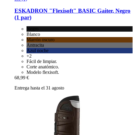
ESKADRON
"Flexisoft" BASIC Gaiter, Negro
(1 par)
Negro
Blanco
Marrón oscuro
Antracita
Azul noche
+2
Fácil de limpiar.
Corte anatómico.
Modelo flexisoft.
68,99 €
Entrega hasta el 31 agosto