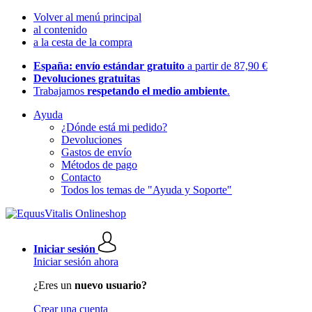
Volver al menú principal
al contenido
a la cesta de la compra
España: envío estándar gratuito
a partir de 87,90 €
Devoluciones gratuitas
Trabajamos
respetando el medio ambiente
.
Ayuda
¿Dónde está mi pedido?
Devoluciones
Gastos de envío
Métodos de pago
Contacto
Todos los temas de "Ayuda y Soporte"
Iniciar sesión
Iniciar sesión ahora
¿Eres un
nuevo usuario?
Crear una cuenta