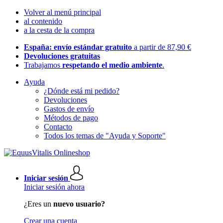
Volver al menú principal
al contenido
a la cesta de la compra
España: envío estándar gratuito
a partir de 87,90 €
Devoluciones gratuitas
Trabajamos
respetando el medio ambiente
.
Ayuda
¿Dónde está mi pedido?
Devoluciones
Gastos de envío
Métodos de pago
Contacto
Todos los temas de "Ayuda y Soporte"
Iniciar sesión
Iniciar sesión ahora
¿Eres un
nuevo usuario?
Crear una cuenta