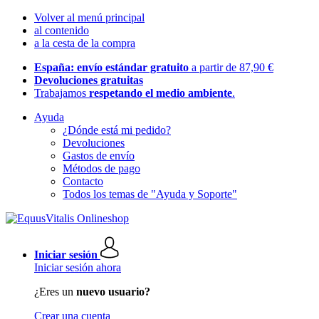
Volver al menú principal
al contenido
a la cesta de la compra
España: envío estándar gratuito
a partir de 87,90 €
Devoluciones gratuitas
Trabajamos
respetando el medio ambiente
.
Ayuda
¿Dónde está mi pedido?
Devoluciones
Gastos de envío
Métodos de pago
Contacto
Todos los temas de "Ayuda y Soporte"
Iniciar sesión
Iniciar sesión ahora
¿Eres un
nuevo usuario?
Crear una cuenta